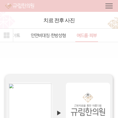
치료 전후 사진
주제형
관심
전체
다이어트
안면비대칭·한방성형
여드름·피부
탭
주제
캐스트
열기
선택