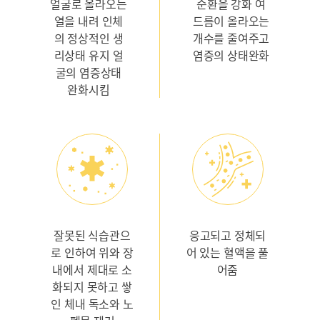
얼굴로 올라오는
순환을 강화
여
열을
내려 인체
드름이 올라오는
의 정상적인
생
개수를 줄여주고
리상태 유지
얼
염증의 상태완화
굴의 염증상태
완화시킴
잘못된 식습관으
응고되고 정체되
로 인하여
위와 장
어 있는
혈액을 풀
내에서
제대로 소
어줌
화되지 못하고 쌓
인
체내 독소와 노