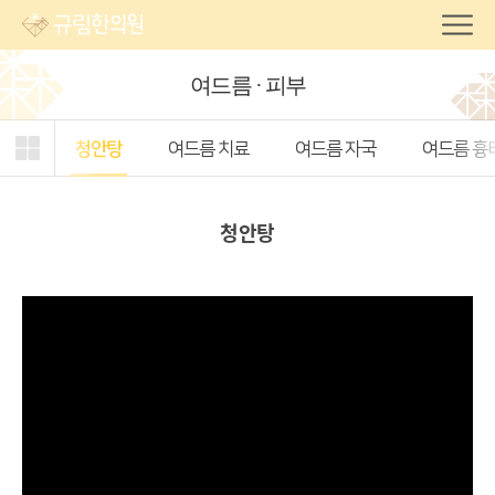
여드름 · 피부
주제형
관심
전체
청안탕
여드름 치료
여드름 자국
여드름 흉
탭
주제
캐스트
열기
선택
청안탕