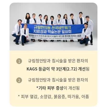
규림청안탕과 침시술을 받은 환자의
KAGS 등급이 약 3단계(2.72) 개선
됨
규림청안탕과 침시술을 받은 환자의
*기타 피부 증상
이 개선됨
* 피부 열감, 소양감, 붉음증, 따가움, 아픔