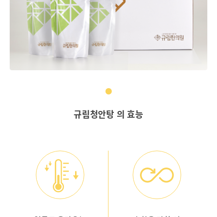
규림청안탕 의 효능