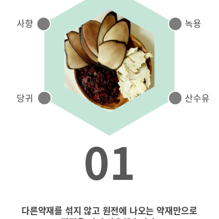
사향
녹용
당귀
산수유
01
다른약재를 섞지 않고 원전에 나오는 약재만으로