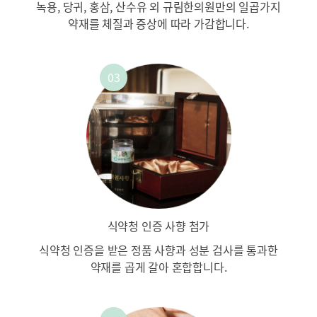
녹용, 당귀, 홍삼, 산수유 외
규림한의원만의 일곱가지
약재를
체질과 증상에 따라 가감합니다.
식약청 인증 사향 첨가
식약청 인증을 받은 정품 사향과
성분 검사를 통과한
약재를
곱게 갈아 혼합합니다.