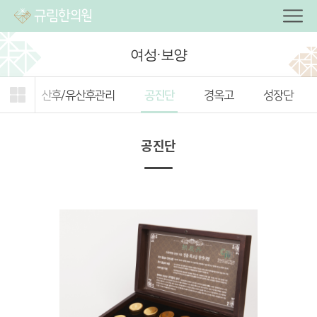
여성·보양
주제형
관심
전체
질환
산후/유산후관리
공진단
경옥고
성장단
탭
주제
캐스트
열기
선택
공진단