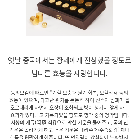
옛날 중국에서는 황제에게 진상했을 정도로
남다른 효능을 자랑합니다.
동의보감에 따르면 "기혈 보충과 원기 회복, 보혈작용 등의
효능이 있으며,
타고난 원기를 든든히 하여 신수와 심화가 잘
오르내리게 하면서 오장이 조화되고
병이 생기지 않게 하는
효과가 있다." 고 기록되었을 정도로 명약 중의 명약입니다.
사향의 개규(開窺)작용으로 막힌 기운을 뚫어주고, 몸의 찬
기운은 올라가게 하고
더운 기운은 내려주어(수승화강) 체내
흐름을 원활하게 해줍니다.
또 면역력이 강화되어 노화방지,