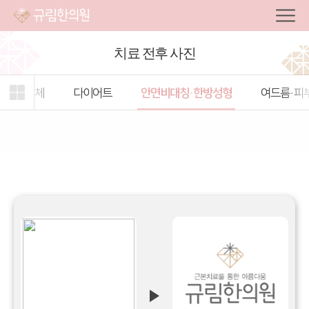
치료 전후 사진
주제형
관심
전체
전체
다이어트
안면비대칭·한방성형
여드름·피
탭
주제
캐스트
열기
선택
여성·보양