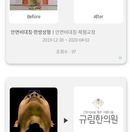
Before
After
안면비대칭·한방성형
안면비대칭·체형교정
2019-12-20
~
2020-04-02
조회수 : 97